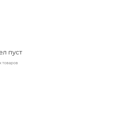
ел пуст
х товаров