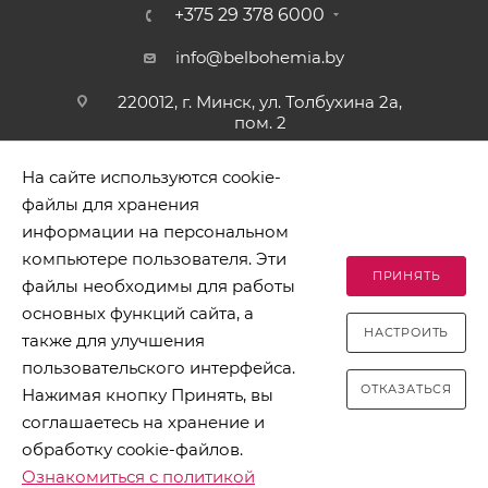
+375 29 378 6000
info@belbohemia.by
220012, г. Минск, ул. Толбухина 2а,
пом. 2
На сайте используются cookie-
файлы для хранения
информации на персональном
компьютере пользователя. Эти
ПРИНЯТЬ
файлы необходимы для работы
2026 © БЕЛБОГЕМИЯ (c). Оптовая торговля посудой и
основных функций сайта, а
хозяйственными товарами. Адрес: 220012, г. Минск, ул.
НАСТРОИТЬ
Толбухина 2а, пом. 2, телефон 8-017-378-60-00
также для улучшения
пользовательского интерфейса.
ОТКАЗАТЬСЯ
Нажимая кнопку Принять, вы
соглашаетесь на хранение и
обработку cookie-файлов.
Разработано в Clickmedia
Ознакомиться с политикой