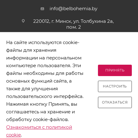
info@belbohemia.by
220012, г. Минск, ул. Толбухина 2а,
пом. 2
На сайте используются cookie-
файлы для хранения
информации на персональном
компьютере пользователя. Эти
ПРИНЯТЬ
файлы необходимы для работы
2026 © БЕЛБОГЕМИЯ (c). Оптовая торговля посудой и
основных функций сайта, а
хозяйственными товарами. Адрес: 220012, г. Минск, ул.
НАСТРОИТЬ
Толбухина 2а, пом. 2, телефон 8-017-378-60-00
также для улучшения
пользовательского интерфейса.
ОТКАЗАТЬСЯ
Нажимая кнопку Принять, вы
соглашаетесь на хранение и
обработку cookie-файлов.
Разработано в Clickmedia
Ознакомиться с политикой
cookie
.