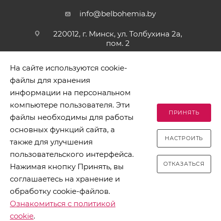
info@belbohemia.by
220012, г. Минск, ул. Толбухина 2а,
пом. 2
На сайте используются cookie-
файлы для хранения
информации на персональном
компьютере пользователя. Эти
ПРИНЯТЬ
файлы необходимы для работы
2026 © БЕЛБОГЕМИЯ (c). Оптовая торговля посудой и
основных функций сайта, а
хозяйственными товарами. Адрес: 220012, г. Минск, ул.
НАСТРОИТЬ
Толбухина 2а, пом. 2, телефон 8-017-378-60-00
также для улучшения
пользовательского интерфейса.
ОТКАЗАТЬСЯ
Нажимая кнопку Принять, вы
соглашаетесь на хранение и
обработку cookie-файлов.
Разработано в Clickmedia
Ознакомиться с политикой
cookie
.