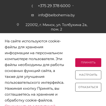
+375 29 378 6000
info@belbohemia.by
220012, г. Минск, ул. Толбухина 2а,
пом. 2
На сайте используются cookie-
файлы для хранения
информации на персональном
компьютере пользователя. Эти
ПРИНЯТЬ
файлы необходимы для работы
2026 © БЕЛБОГЕМИЯ (c). Оптовая торговля посудой и
основных функций сайта, а
хозяйственными товарами. Адрес: 220012, г. Минск, ул.
НАСТРОИТЬ
Толбухина 2а, пом. 2, телефон 8-017-378-60-00
также для улучшения
пользовательского интерфейса.
ОТКАЗАТЬСЯ
Нажимая кнопку Принять, вы
соглашаетесь на хранение и
обработку cookie-файлов.
Разработано в Clickmedia