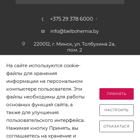
+375 29 378 6000
info@belbohemia.by
220012, г. Минск, ул. Толбухина 2а,
пом. 2
На сайте используются cookie-
файлы для хранения
информации на персональном
компьютере пользователя. Эти
ПРИНЯТЬ
файлы необходимы для работы
2026 © БЕЛБОГЕМИЯ (c). Оптовая торговля посудой и
основных функций сайта, а
хозяйственными товарами. Адрес: 220012, г. Минск, ул.
НАСТРОИТЬ
Толбухина 2а, пом. 2, телефон 8-017-378-60-00
также для улучшения
пользовательского интерфейса.
ОТКАЗАТЬСЯ
Нажимая кнопку Принять, вы
соглашаетесь на хранение и