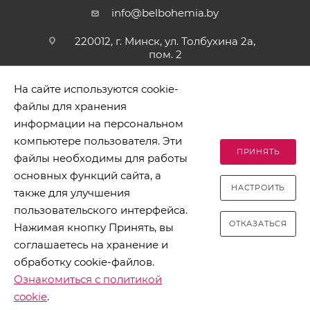
info@belbohemia.by
220012, г. Минск, ул. Толбухина 2а,
пом. 2
На сайте используются cookie-
файлы для хранения
информации на персональном
компьютере пользователя. Эти
ПРИНЯТЬ
файлы необходимы для работы
2026 © БЕЛБОГЕМИЯ (c). Оптовая торговля посудой и
основных функций сайта, а
хозяйственными товарами. Адрес: 220012, г. Минск, ул.
НАСТРОИТЬ
Толбухина 2а, пом. 2, телефон 8-017-378-60-00
также для улучшения
пользовательского интерфейса.
ОТКАЗАТЬСЯ
Нажимая кнопку Принять, вы
соглашаетесь на хранение и
обработку cookie-файлов.
Разработано в Clickmedia
Ознакомиться с политикой
cookie
.