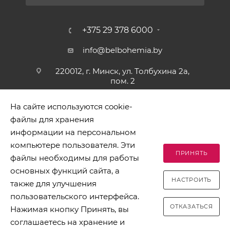
+375 29 378 6000
info@belbohemia.by
220012, г. Минск, ул. Толбухина 2а,
пом. 2
На сайте используются cookie-
файлы для хранения
информации на персональном
компьютере пользователя. Эти
ПРИНЯТЬ
файлы необходимы для работы
2026 © БЕЛБОГЕМИЯ (c). Оптовая торговля посудой и
основных функций сайта, а
хозяйственными товарами. Адрес: 220012, г. Минск, ул.
НАСТРОИТЬ
Толбухина 2а, пом. 2, телефон 8-017-378-60-00
также для улучшения
пользовательского интерфейса.
ОТКАЗАТЬСЯ
Нажимая кнопку Принять, вы
соглашаетесь на хранение и