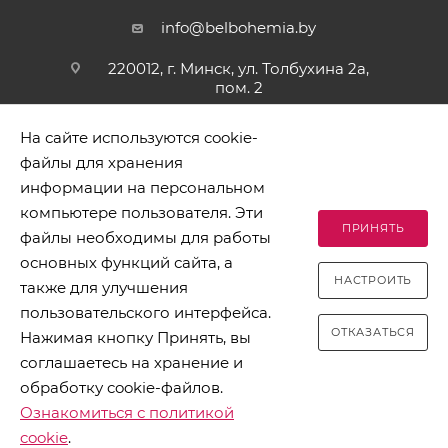
info@belbohemia.by
220012, г. Минск, ул. Толбухина 2а,
пом. 2
На сайте используются cookie-
файлы для хранения
информации на персональном
компьютере пользователя. Эти
ПРИНЯТЬ
файлы необходимы для работы
2026 © БЕЛБОГЕМИЯ (c). Оптовая торговля посудой и
основных функций сайта, а
хозяйственными товарами. Адрес: 220012, г. Минск, ул.
НАСТРОИТЬ
Толбухина 2а, пом. 2, телефон 8-017-378-60-00
также для улучшения
пользовательского интерфейса.
ОТКАЗАТЬСЯ
Нажимая кнопку Принять, вы
соглашаетесь на хранение и
обработку cookie-файлов.
Разработано в Clickmedia
Ознакомиться с политикой
cookie
.