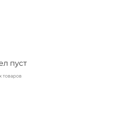
ел пуст
х товаров