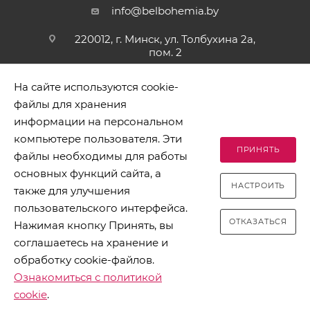
info@belbohemia.by
220012, г. Минск, ул. Толбухина 2а,
пом. 2
На сайте используются cookie-
файлы для хранения
информации на персональном
компьютере пользователя. Эти
ПРИНЯТЬ
файлы необходимы для работы
2026 © БЕЛБОГЕМИЯ (c). Оптовая торговля посудой и
основных функций сайта, а
хозяйственными товарами. Адрес: 220012, г. Минск, ул.
НАСТРОИТЬ
Толбухина 2а, пом. 2, телефон 8-017-378-60-00
также для улучшения
пользовательского интерфейса.
ОТКАЗАТЬСЯ
Нажимая кнопку Принять, вы
соглашаетесь на хранение и
обработку cookie-файлов.
Разработано в Clickmedia
Ознакомиться с политикой
cookie
.