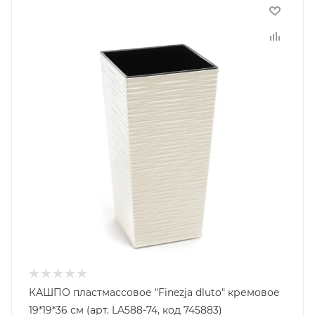
КАШПО пластмассовое "Finezja dluto" кремовое
19*19*36 см (арт. LA588-74, код 745883)