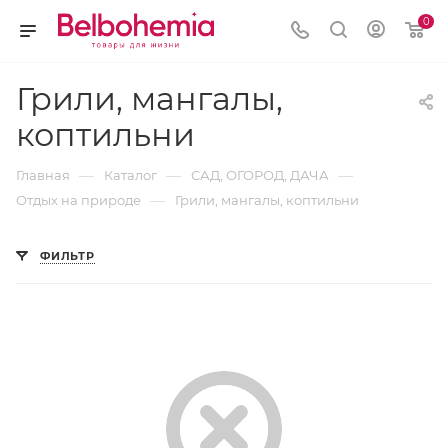
0
Грили, мангалы,
коптильни
—
—
—
Главная
Каталог
САД, ОГОРОД, ДАЧА
—
Отдых на природе
Грили, мангалы, коптильни
ФИЛЬТР