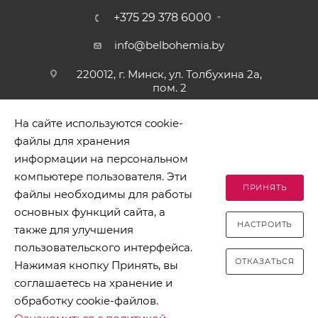
+375 29 378 6000
info@belbohemia.by
220012, г. Минск, ул. Толбухина 2а,
пом. 2
На сайте используются cookie-
файлы для хранения
информации на персональном
компьютере пользователя. Эти
ПРИНЯТЬ
файлы необходимы для работы
2026 © БЕЛБОГЕМИЯ (c). Оптовая торговля посудой и
основных функций сайта, а
хозяйственными товарами. Адрес: 220012, г. Минск, ул.
НАСТРОИТЬ
Толбухина 2а, пом. 2, телефон 8-017-378-60-00
также для улучшения
пользовательского интерфейса.
ОТКАЗАТЬСЯ
Нажимая кнопку Принять, вы
соглашаетесь на хранение и
обработку cookie-файлов.
Разработано в Clickmedia