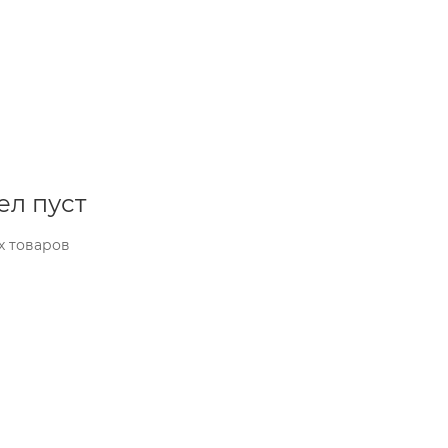
ел пуст
х товаров