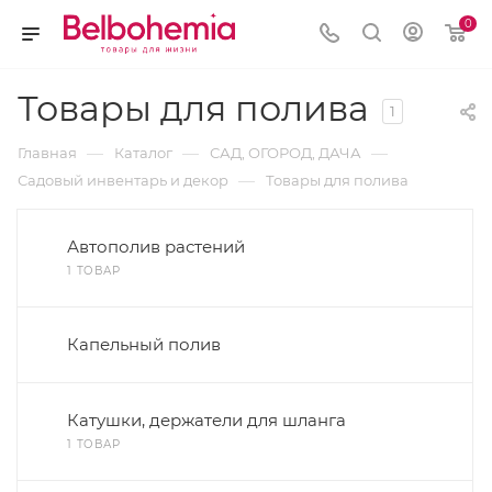
0
Товары для полива
1
—
—
—
Главная
Каталог
САД, ОГОРОД, ДАЧА
—
Садовый инвентарь и декор
Товары для полива
Автополив растений
1 ТОВАР
Капельный полив
Катушки, держатели для шланга
1 ТОВАР