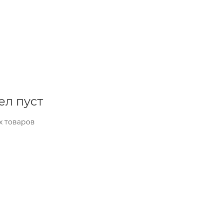
ел пуст
х товаров