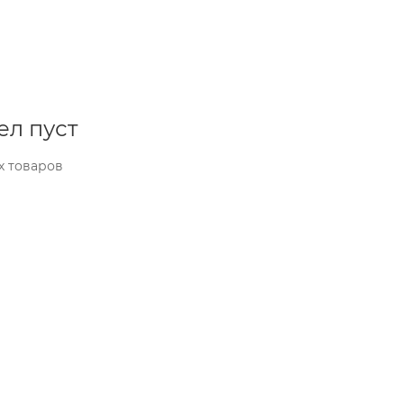
ел пуст
х товаров