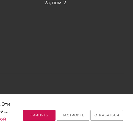
2а, пом. 2
2, телефон 8-017-378-60-00
 Эти
йса.
Разработано в Clickmedia
ПРИНЯТЬ
НАСТРОИТЬ
ОТКАЗАТЬСЯ
кой