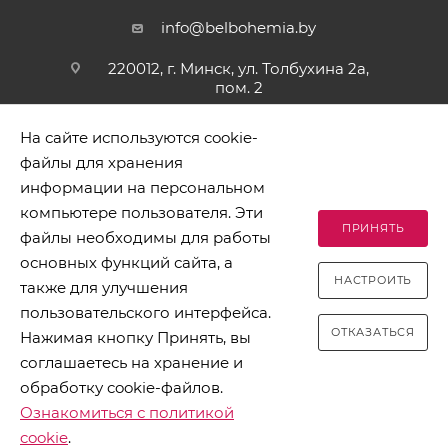
info@belbohemia.by
220012, г. Минск, ул. Толбухина 2а,
пом. 2
На сайте используются cookie-
файлы для хранения
информации на персональном
компьютере пользователя. Эти
ПРИНЯТЬ
файлы необходимы для работы
2026 © БЕЛБОГЕМИЯ (c). Оптовая торговля посудой и
основных функций сайта, а
хозяйственными товарами. Адрес: 220012, г. Минск, ул.
НАСТРОИТЬ
Толбухина 2а, пом. 2, телефон 8-017-378-60-00
также для улучшения
пользовательского интерфейса.
ОТКАЗАТЬСЯ
Нажимая кнопку Принять, вы
соглашаетесь на хранение и
обработку cookie-файлов.
Разработано в Clickmedia
Ознакомиться с политикой
cookie
.