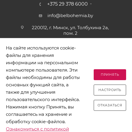
+375 29 378 6000
info@belbohemia.by
220012, г. Минск, ул. Толбухина 2а,
пом. 2
На сайте используются cookie-
файлы для хранения
информации на персональном
компьютере пользователя. Эти
ПРИНЯТЬ
файлы необходимы для работы
2026 © БЕЛБОГЕМИЯ (c). Оптовая торговля посудой и
основных функций сайта, а
хозяйственными товарами. Адрес: 220012, г. Минск, ул.
НАСТРОИТЬ
Толбухина 2а, пом. 2, телефон 8-017-378-60-00
также для улучшения
пользовательского интерфейса.
ОТКАЗАТЬСЯ
Нажимая кнопку Принять, вы
соглашаетесь на хранение и
обработку cookie-файлов.
Разработано в Clickmedia
Ознакомиться с политикой