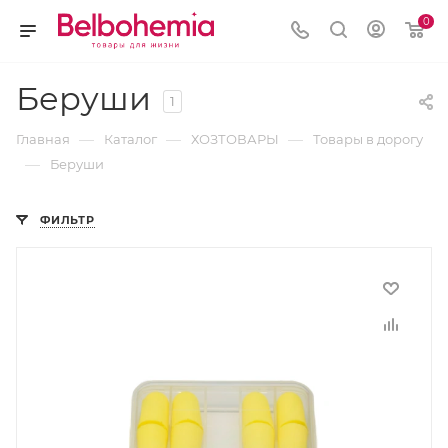
0
Беруши
1
—
—
—
Главная
Каталог
ХОЗТОВАРЫ
Товары в дорогу
—
Беруши
ФИЛЬТР