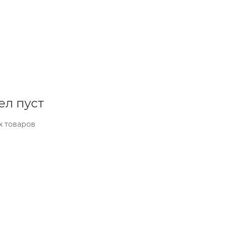
ел пуст
х товаров