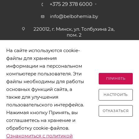
+375 29 378 6000
info@belbohemia.by
220012, г. Минск, ул. Толбухина 2а,
пом. 2
На сайте используются cookie-
файлы для хранения
информации на персональном
компьютере пользователя. Эти
ПРИНЯТЬ
файлы необходимы для работы
2026 © БЕЛБОГЕМИЯ (c). Оптовая торговля посудой и
основных функций сайта, а
хозяйственными товарами. Адрес: 220012, г. Минск, ул.
НАСТРОИТЬ
Толбухина 2а, пом. 2, телефон 8-017-378-60-00
также для улучшения
пользовательского интерфейса.
ОТКАЗАТЬСЯ
Нажимая кнопку Принять, вы
соглашаетесь на хранение и
обработку cookie-файлов.
Разработано в Clickmedia
Ознакомиться с политикой