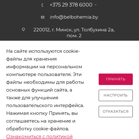
+375 29 378 6000
info@belbohemia.by
220012, г. Минск, ул. Толбухина 2а,
пом. 2
На сайте используются cookie-
файлы для хранения
информации на персональном
компьютере пользователя. Эти
ПРИНЯТЬ
файлы необходимы для работы
2026 © БЕЛБОГЕМИЯ (c). Оптовая торговля посудой и
основных функций сайта, а
хозяйственными товарами. Адрес: 220012, г. Минск, ул.
НАСТРОИТЬ
Толбухина 2а, пом. 2, телефон 8-017-378-60-00
также для улучшения
пользовательского интерфейса.
ОТКАЗАТЬСЯ
Нажимая кнопку Принять, вы
соглашаетесь на хранение и
обработку cookie-файлов.
Разработано в Clickmedia
Ознакомиться с политикой