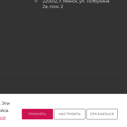
220012, г. Минск, ул. Толбухина
2а, пом. 2
2, телефон 8-017-378-60-00
 Эти
йса.
Разработано в Clickmedia
ПРИНЯТЬ
НАСТРОИТЬ
ОТКАЗАТЬСЯ
кой