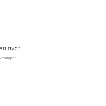
ел пуст
х товаров