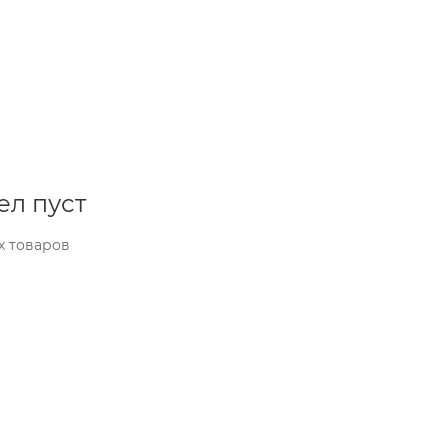
ел пуст
х товаров