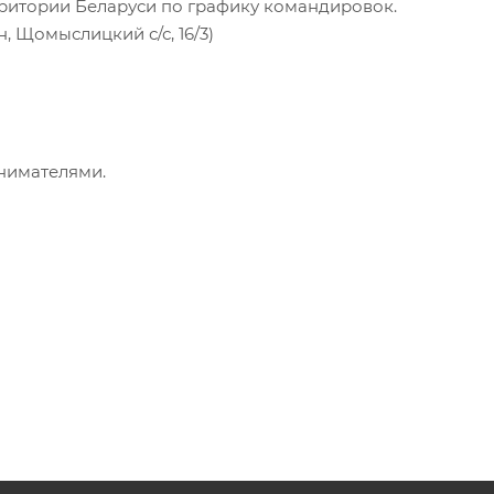
ерритории Беларуси по графику командировок.
, Щомыслицкий с/с, 16/3)
нимателями.