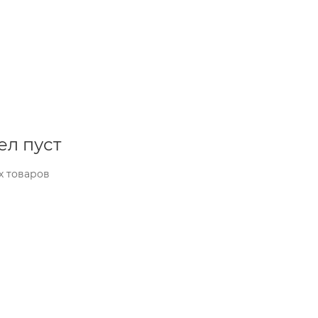
ел пуст
х товаров