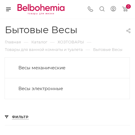
0
Бытовые Весы
—
—
—
Главная
Каталог
ХОЗТОВАРЫ
—
Товары для ванной комнаты и туалета
Бытовые Весы
Весы механические
Весы электронные
ФИЛЬТР