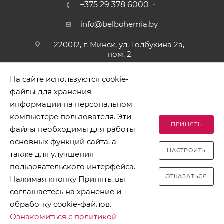
+375 29 378 6000
info@belbohemia.by
220012, г. Минск, ул. Толбухина 2а,
пом. 2
На сайте используются cookie-
файлы для хранения
информации на персональном
компьютере пользователя. Эти
ПРИНЯТЬ
файлы необходимы для работы
2026 © БЕЛБОГЕМИЯ (c). Оптовая торговля посудой и
основных функций сайта, а
хозяйственными товарами. Адрес: 220012, г. Минск, ул.
НАСТРОИТЬ
Толбухина 2а, пом. 2, телефон 8-017-378-60-00
также для улучшения
пользовательского интерфейса.
ОТКАЗАТЬСЯ
Нажимая кнопку Принять, вы
соглашаетесь на хранение и
обработку cookie-файлов.
Разработано в Clickmedia
Ознакомиться с политикой